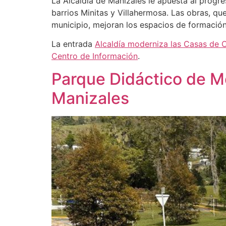
La Alcaldía de Manizales le apuesta al progre
barrios Minitas y Villahermosa. Las obras, que
municipio, mejoran los espacios de formació
La entrada
Alcaldía moderniza las Casas de C
Centro de Información
.
Parque Didáctico de Mo
Manizales