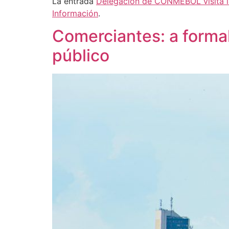
La entrada
Delegación de CONMEBOL visita l
Información
.
Comerciantes: a forma
público