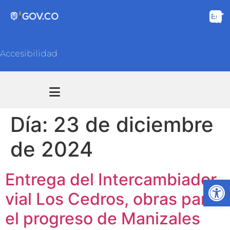
Accesibilidad
Transparencia y acceso información pública
Atención y Servicios a la ciudadanía
Día:
23 de diciembre
de 2024
Entrega del Intercambiador
Ab
vial Los Cedros, obras para
el progreso de Manizales