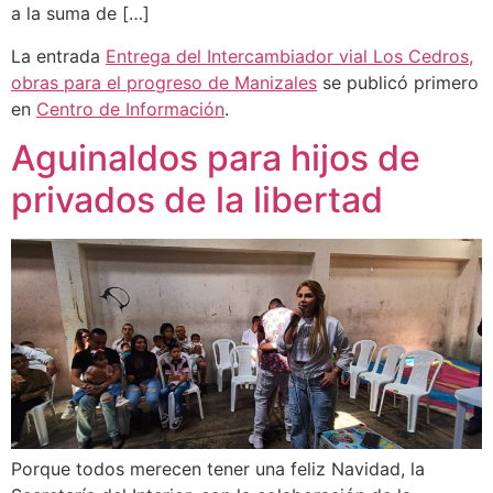
a la suma de […]
La entrada
Entrega del Intercambiador vial Los Cedros,
obras para el progreso de Manizales
se publicó primero
en
Centro de Información
.
Aguinaldos para hijos de
privados de la libertad
Porque todos merecen tener una feliz Navidad, la