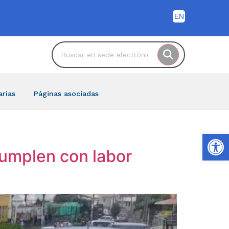
arías
Páginas asociadas
Ab
cumplen con labor