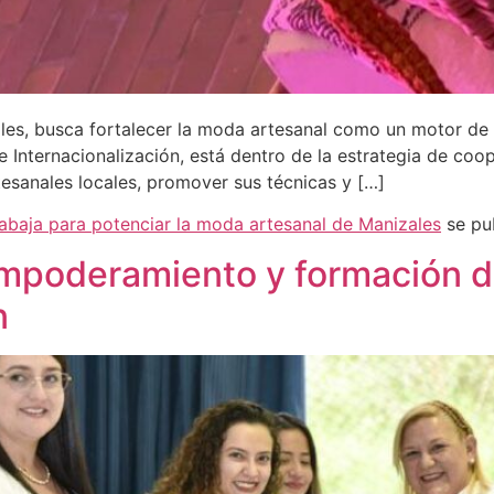
les, busca fortalecer la moda artesanal como un motor de so
de Internacionalización, está dentro de la estrategia de co
esanales locales, promover sus técnicas y […]
rabaja para potenciar la moda artesanal de Manizales
se pu
empoderamiento y formación d
n