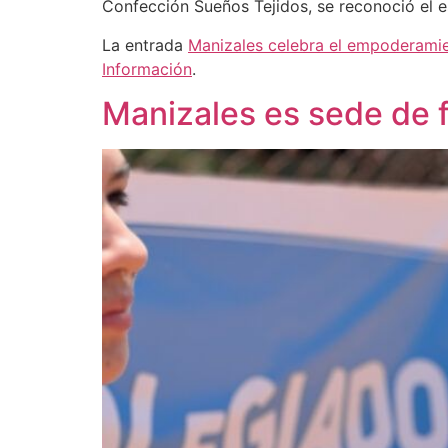
Confección Sueños Tejidos, se reconoció el e
La entrada
Manizales celebra el empoderamie
Información
.
Manizales es sede de f