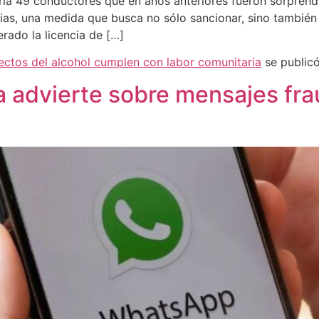
aria 49 conductores que en años anteriores fueron sorprendi
s, una medida que busca no sólo sancionar, sino también se
rado la licencia de […]
ectos del alcohol cumplen con labor comunitaria
se public
a advierte sobre mensajes fra