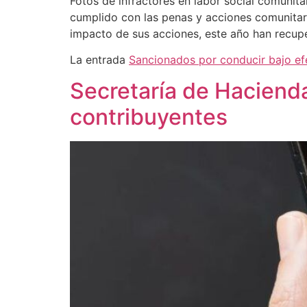
Fotos de infractores en labor social comunit
cumplido con las penas y acciones comunitaria
impacto de sus acciones, este año han recupe
La entrada
Sancionados por conducir bajo ef
Secretaría de Haciend
contribuyentes