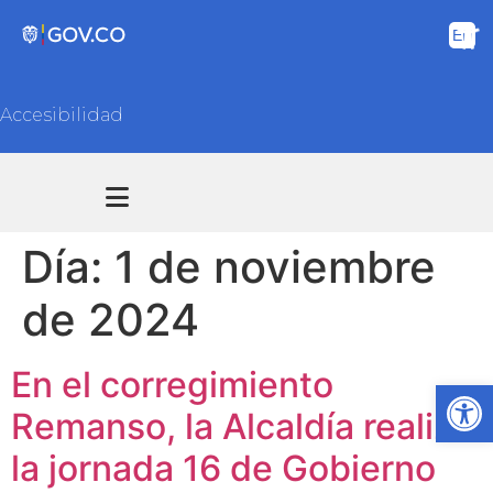
Accesibilidad
Transparencia y acceso información pública
Atención y Servicios a la ciudadanía
Día:
1 de noviembre
de 2024
En el corregimiento
Ab
Remanso, la Alcaldía realizó
la jornada 16 de Gobierno