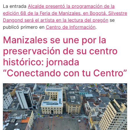
La entrada
Alcalde presentó la programación de la
edición 68 de la Feria de Manizales, en Bogotá. Silvestre
Dangond será el artista en la lectura del pregón
se
publicó primero en
Centro de Información
.
Manizales se une por la
preservación de su centro
histórico: jornada
“Conectando con tu Centro”