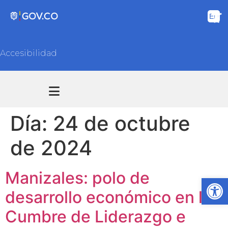
Accesibilidad
Transparencia y acceso información pública
Atención y Servicios a la ciudadanía
Día:
24 de octubre
de 2024
Manizales: polo de
Ab
desarrollo económico en la
Cumbre de Liderazgo e