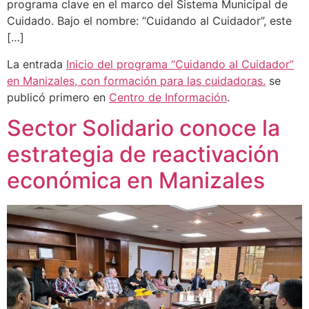
programa clave en el marco del Sistema Municipal de
Cuidado. Bajo el nombre: “Cuidando al Cuidador”, este
[…]
La entrada
Inicio del programa “Cuidando al Cuidador”
en Manizales, con formación para las cuidadoras.
se
publicó primero en
Centro de Información
.
Sector Solidario conoce la
estrategia de reactivación
económica en Manizales