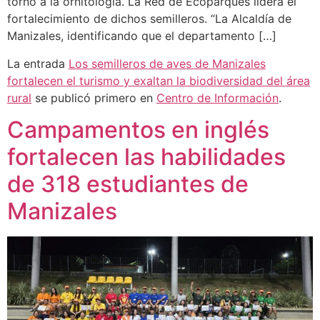
torno a la ornitología. La Red de Ecoparques lidera el
fortalecimiento de dichos semilleros. “La Alcaldía de
Manizales, identificando que el departamento […]
La entrada
Los semilleros de aves de Manizales
fortalecen el turismo y exaltan la biodiversidad del área
rural
se publicó primero en
Centro de Información
.
Campamentos en inglés
fortalecen las habilidades
de 318 estudiantes de
Manizales