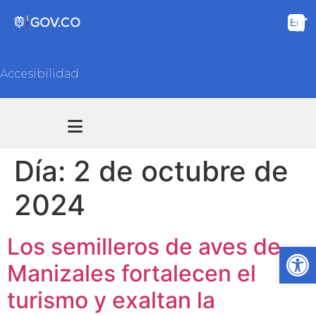
Accesibilidad
Transparencia y acceso información pública
Atención y Servicios a la ciudadanía
Día:
2 de octubre de
2024
Los semilleros de aves de
Ab
Manizales fortalecen el
turismo y exaltan la