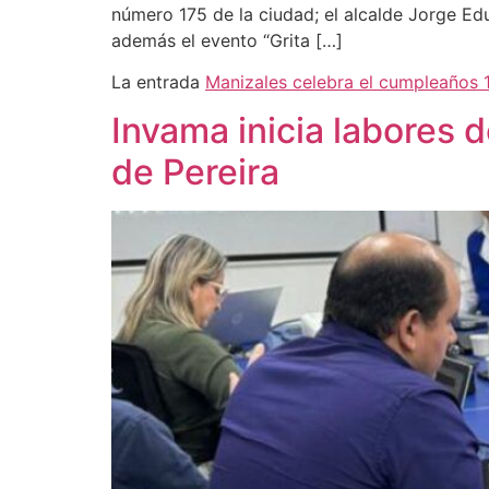
número 175 de la ciudad; el alcalde Jorge Edu
además el evento “Grita […]
La entrada
Manizales celebra el cumpleaños 1
Invama inicia labores d
de Pereira