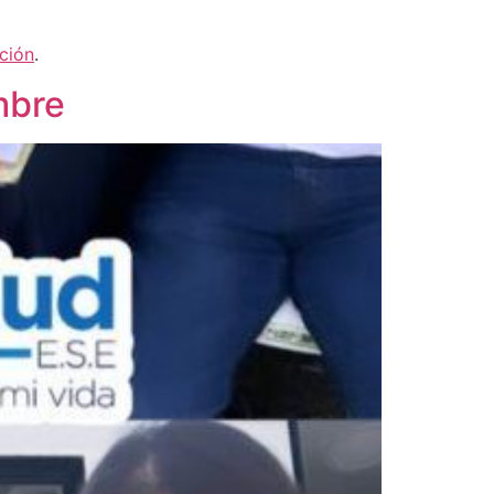
ción
.
mbre