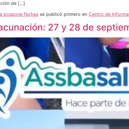
ación de […]
na pospone fechas
se publicó primero en
Centro de Informa
acunación: 27 y 28 de septie