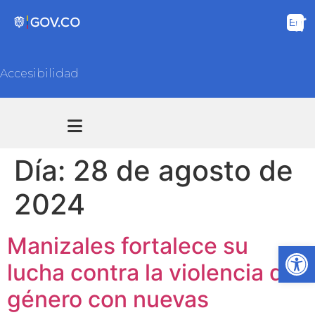
Accesibilidad
Transparencia y acceso información pública
Atención y Servicios a la ciudadanía
Día:
28 de agosto de
2024
Manizales fortalece su
Ab
lucha contra la violencia de
género con nuevas