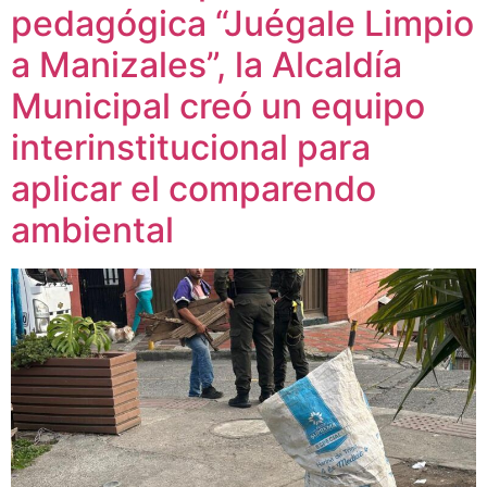
pedagógica “Juégale Limpio
a Manizales”, la Alcaldía
Municipal creó un equipo
interinstitucional para
aplicar el comparendo
ambiental