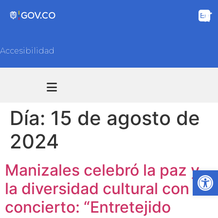
Accesibilidad
Transparencia y acceso información pública
Atención y Servicios a la ciudadanía
Día:
15 de agosto de
2024
Manizales celebró la paz y
Ab
la diversidad cultural con el
concierto: “Entretejido