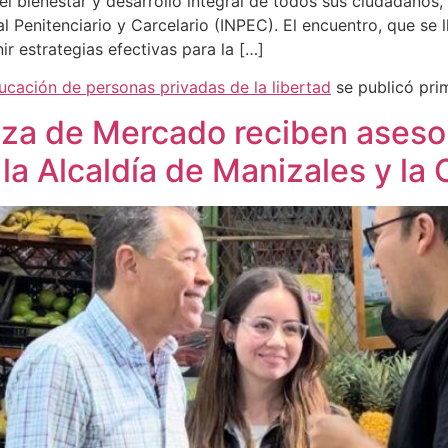
 bienestar y desarrollo integral de todos sus ciudadanos, 
al Penitenciario y Carcelario (INPEC). El encuentro, que se 
ir estrategias efectivas para la […]
ucación de personas privadas de la libertad
se publicó pri
za de Mercado reciben asesorí
 la Alcaldía de Manizales y l