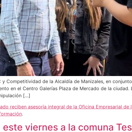
IC y Competitividad de la Alcaldía de Manizales, en conju
nto en el Centro Galerías Plaza de Mercado de la ciudad. L
ipulación […]
do reciben asesoría integral de la Oficina Empresarial de 
nformación
.
a este viernes a la comuna Tes