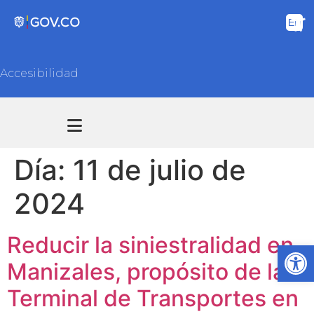
Accesibilidad
Transparencia y acceso información pública
Atención y Servicios a la ciudadanía
Día:
11 de julio de
2024
Reducir la siniestralidad en
Ab
Manizales, propósito de la
Terminal de Transportes en