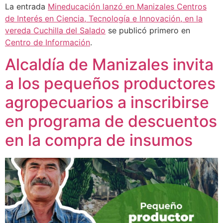
La entrada
Mineducación lanzó en Manizales Centros
de Interés en Ciencia, Tecnología e Innovación, en la
vereda Cuchilla del Salado
se publicó primero en
Centro de Información
.
Alcaldía de Manizales invita
a los pequeños productores
agropecuarios a inscribirse
en programa de descuentos
en la compra de insumos