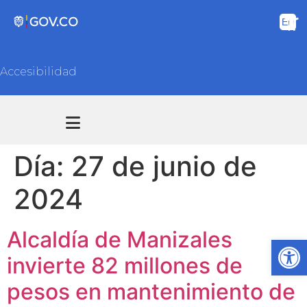
Accesibilidad
Transparencia y acceso información pública
Atención y Servicios a la ciudadanía
Día:
27 de junio de
2024
Alcaldía de Manizales
Ab
invierte 82 millones de
pesos en mantenimiento de