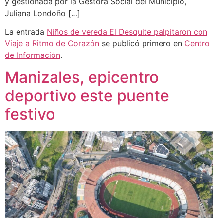
y gestionada por la Gestora Social del Municipio,
Juliana Londoño […]
La entrada
Niños de vereda El Desquite palpitaron con
Viaje a Ritmo de Corazón
se publicó primero en
Centro
de Información
.
Manizales, epicentro
deportivo este puente
festivo