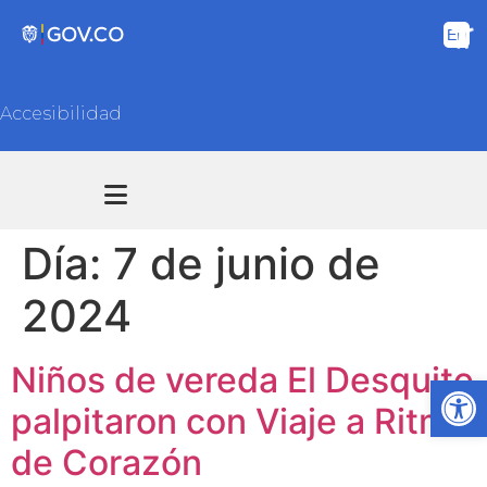
Accesibilidad
Transparencia y acceso información pública
Atención y Servicios a la ciudadanía
Día:
7 de junio de
2024
Niños de vereda El Desquite
Ab
palpitaron con Viaje a Ritmo
de Corazón