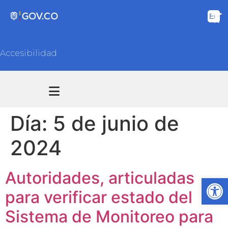
Accesibilidad
Transparencia y acceso información pública
Atención y Servicios a la ciudadanía
Día:
5 de junio de
2024
Autoridades, articuladas
Ab
para verificar estado del
Sistema de Monitoreo para