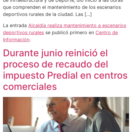
que comprenden el mantenimiento de los escenarios
deportivos rurales de la ciudad. Las […]
La entrada
Alcaldía realiza mantenimiento a escenarios
deportivos rurales
se publicó primero en
Centro de
Información
.
Durante junio reinició el
proceso de recaudo del
impuesto Predial en centros
comerciales