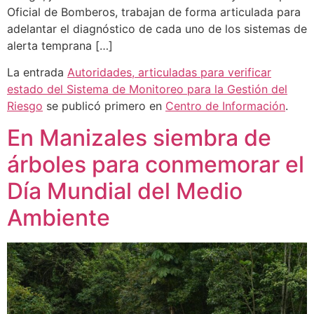
Oficial de Bomberos, trabajan de forma articulada para
adelantar el diagnóstico de cada uno de los sistemas de
alerta temprana […]
La entrada
Autoridades, articuladas para verificar
estado del Sistema de Monitoreo para la Gestión del
Riesgo
se publicó primero en
Centro de Información
.
En Manizales siembra de
árboles para conmemorar el
Día Mundial del Medio
Ambiente