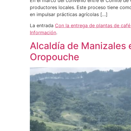
En el marco del convenio entre el Comité de C
productores locales. Este proceso tiene como 
en impulsar prácticas agrícolas […]
La entrada
Con la entrega de plantas de caf
Información
.
Alcaldía de Manizales
Oropouche