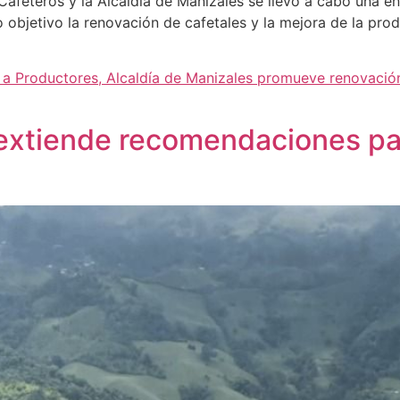
afeteros y la Alcaldía de Manizales se llevó a cabo una en
objetivo la renovación de cafetales y la mejora de la produc
é a Productores, Alcaldía de Manizales promueve renovació
 extiende recomendaciones par