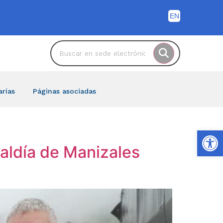
arías
Páginas asociadas
Ab
caldía de Manizales