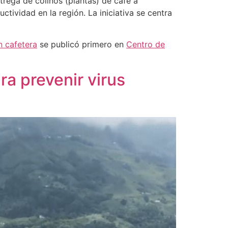
trega de colinos (plantas) de café a
tividad en la región. La iniciativa se centra
n cafetera
se publicó primero en
Centro de
a prevenir virus