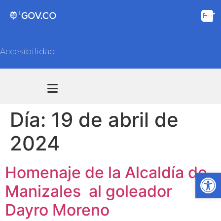
Accesibilidad
Transparencia y acceso información pública
Atención y Servicios a la ciudadanía
Día:
19 de abril de
2024
Homenaje de la Alcaldía de
Ab
Manizales al goleador
Dayro Moreno