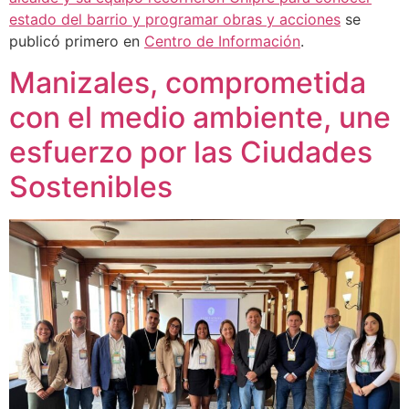
estado del barrio y programar obras y acciones
se
publicó primero en
Centro de Información
.
Manizales, comprometida
con el medio ambiente, une
esfuerzo por las Ciudades
Sostenibles