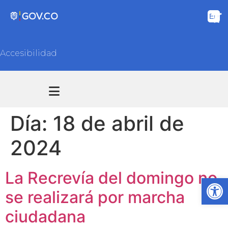
Accesibilidad
Transparencia y acceso información pública
Atención y Servicios a la ciudadanía
Día:
18 de abril de
2024
La Recrevía del domingo no
Ab
se realizará por marcha
ciudadana