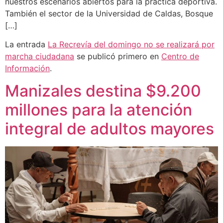
nuestros escenarios abiertos para la práctica deportiva.
También el sector de la Universidad de Caldas, Bosque
[…]
La entrada
La Recrevía del domingo no se realizará por
marcha ciudadana
se publicó primero en
Centro de
Información
.
Manizales destina $9.200
millones para la atención
integral de adultos mayores