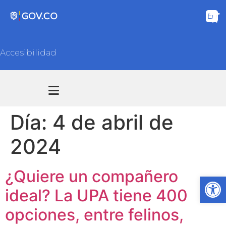
Accesibilidad
Transparencia y acceso información pública
Atención y Servicios a la ciudadanía
Día:
4 de abril de
2024
¿Quiere un compañero
Ab
ideal? La UPA tiene 400
opciones, entre felinos,