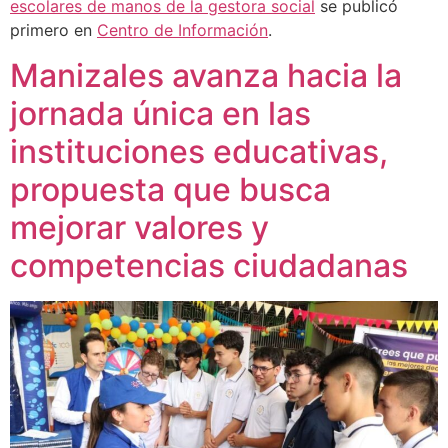
escolares de manos de la gestora social
se publicó
primero en
Centro de Información
.
Manizales avanza hacia la
jornada única en las
instituciones educativas,
propuesta que busca
mejorar valores y
competencias ciudadanas