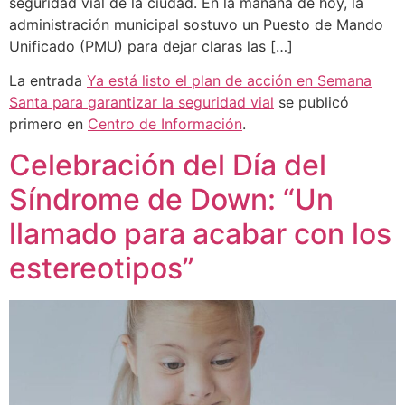
seguridad vial de la ciudad. En la mañana de hoy, la
administración municipal sostuvo un Puesto de Mando
Unificado (PMU) para dejar claras las […]
La entrada
Ya está listo el plan de acción en Semana
Santa para garantizar la seguridad vial
se publicó
primero en
Centro de Información
.
Celebración del Día del
Síndrome de Down: “Un
llamado para acabar con los
estereotipos”