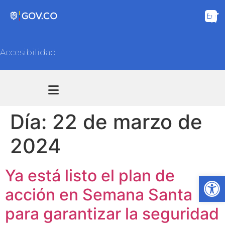
Accesibilidad
Transparencia y acceso información pública
Atención y Servicios a la ciudadanía
Día:
22 de marzo de
2024
Ya está listo el plan de
Ab
acción en Semana Santa
para garantizar la seguridad