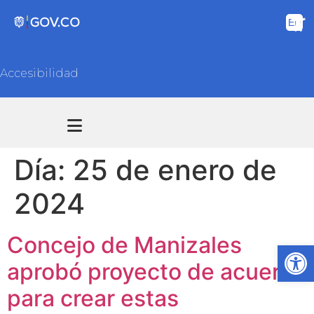
Accesibilidad
Transparencia y acceso información pública
Atención y Servicios a la ciudadanía
Día:
25 de enero de
2024
Concejo de Manizales
Ab
aprobó proyecto de acuerdo
para crear estas