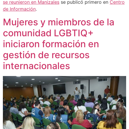
se reunieron en Manizales
se publicó primero en
Centro
de Información
.
Mujeres y miembros de la
comunidad LGBTIQ+
iniciaron formación en
gestión de recursos
internacionales