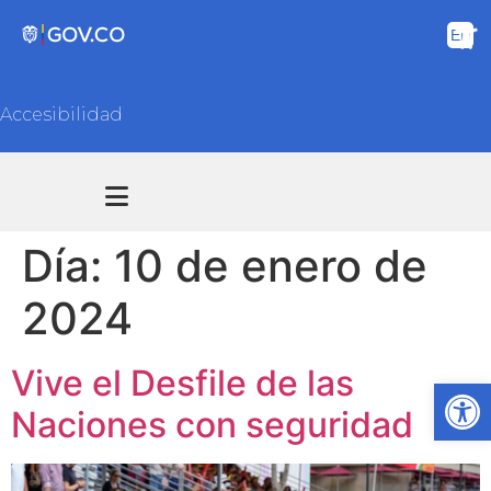
Accesibilidad
Transparencia y acceso información pública
Atención y Servicios a la ciudadanía
Día:
10 de enero de
2024
Vive el Desfile de las
Ab
Naciones con seguridad