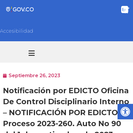
Accesibilidad
Transparencia y acceso información pública
Atención y Servicios a la ciudadanía
Septiembre 26, 2023
Notificación por EDICTO Oficina
De Control Disciplinario Interno
Ab
– NOTIFICACIÓN POR EDICTO –
Proceso 2023-260. Auto No 90