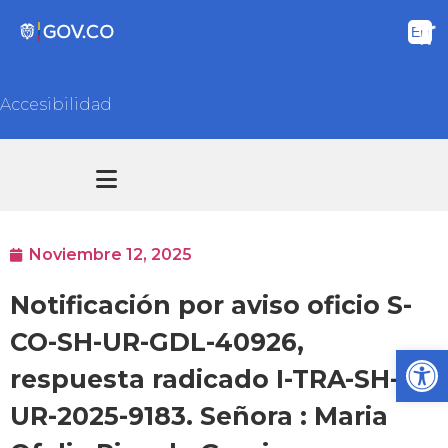
Accesibilidad
Transparencia y acceso información pública
Atención y Servicios a la ciudadanía
Noviembre 12, 2025
Notificación por aviso oficio S-
CO-SH-UR-GDL-40926,
Ab
respuesta radicado I-TRA-SH-
UR-2025-9183. Señora : Maria