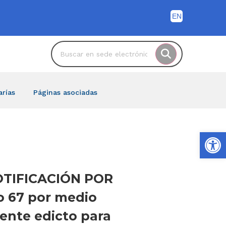
arías
Páginas asociadas
Ab
 NOTIFICACIÓN POR
o 67 por medio
esente edicto para