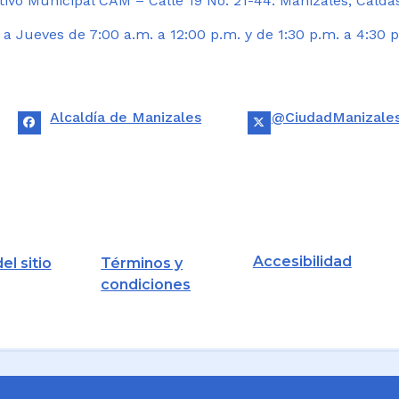
ivo Municipal CAM – Calle 19 No. 21-44. Manizales, Calda
 Jueves de 7:00 a.m. a 12:00 p.m. y de 1:30 p.m. a 4:30 p
Alcaldía de Manizales
@CiudadManizale
Accesibilidad
el sitio
Términos y
condiciones