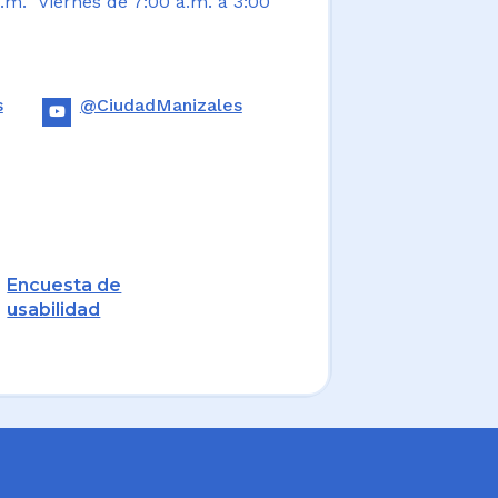
.m. Viernes de 7:00 a.m. a 3:00
s
@CiudadManizales
Encuesta de
usabilidad