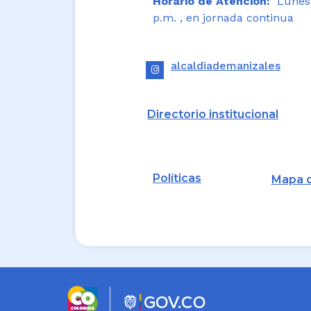
Horario de Atención:
Lunes a
p.m. , en jornada continua
alcaldiademanizales
Directorio institucional
Políticas
Mapa d