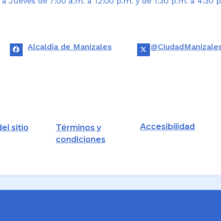
 Jueves de 7:00 a.m. a 12:00 p.m. y de 1:30 p.m. a 4:30 p
Alcaldía de Manizales
@CiudadManizale
Accesibilidad
el sitio
Términos y
condiciones