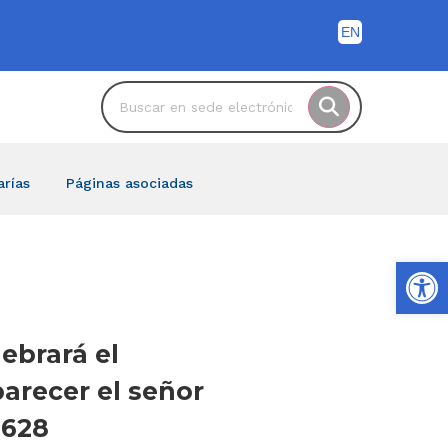
arías
Páginas asociadas
Ab
lebrará el
arecer el señor
1628