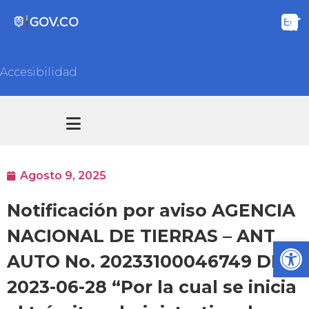
Accesibilidad
Transparencia y acceso información pública
Atención y Servicios a la ciudadanía
Agosto 9, 2025
Notificación por aviso AGENCIA
NACIONAL DE TIERRAS – ANT
Ab
AUTO No. 20233100046749 DEL
2023-06-28 “Por la cual se inicia