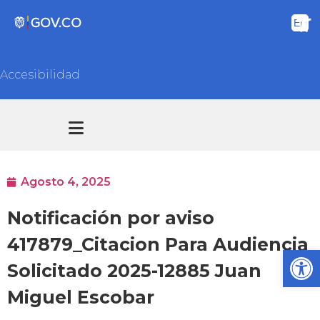
Accesibilidad
Transparencia y acceso información pública
Atención y Servicios a la ciudadanía
Agosto 4, 2025
Notificación por aviso
417879_Citacion Para Audiencia
Ab
Solicitado 2025-12885 Juan
Miguel Escobar